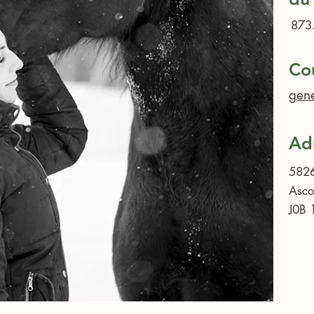
873
Cou
gene
Ad
5826
Asco
J0B 