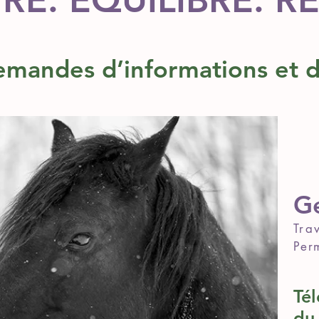
RE. ÉQUILIBRE. R
emandes d’informations et d
Ge
T
ra
Per
Tél
du 