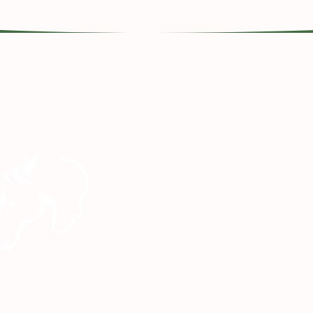
Profil
Services
Chevaux
Documentations
Réservations
Courriel :
genevieve.nicol.ts@hotmail.com
Tél : 873.888.1142