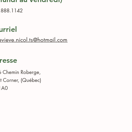
.888.1142
rriel
vieve.nicol.ts@hotmail.com
resse
 Chemin Roberge,
t Corner, (Québec)
1A0