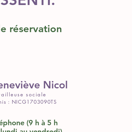
ESSENTI.
e réservation
neviève Nicol
vailleuse sociale
mis : NICG1703090TS
éphone (9 h à 5 h
lundi au vendredi)